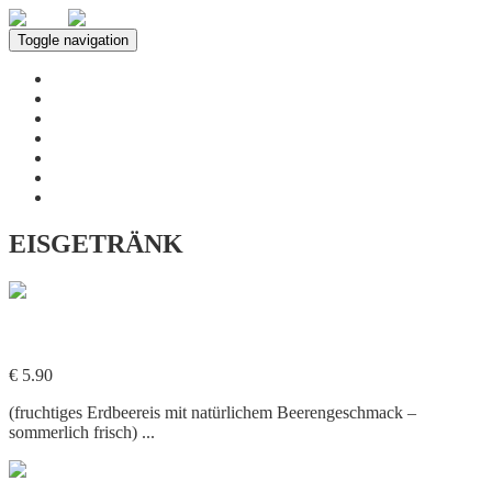
Toggle navigation
Home
Über uns
Leistungen
Speisekarte
Innenbereich
Neuigkeiten
Kontakt
EISGETRÄNK
610. Eis Erdbeere
€ 5.90
(fruchtiges Erdbeereis mit natürlichem Beerengeschmack –
sommerlich frisch) ...