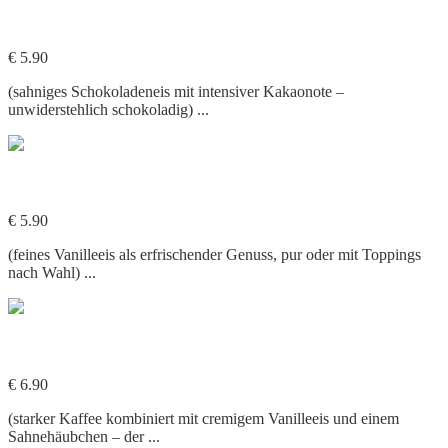
609. Eis Schokolade
€ 5.90
(sahniges Schokoladeneis mit intensiver Kakaonote –
unwiderstehlich schokoladig) ...
608. Eis Vanille
€ 5.90
(feines Vanilleeis als erfrischender Genuss, pur oder mit Toppings
nach Wahl) ...
607. Eiskaffee
€ 6.90
(starker Kaffee kombiniert mit cremigem Vanilleeis und einem
Sahnehäubchen – der ...