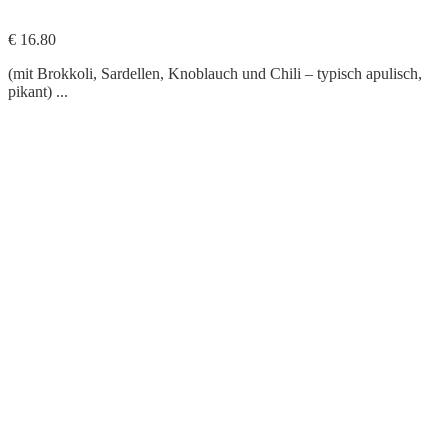
108. Orecchiette alla Barese
€ 16.80
(mit Brokkoli, Sardellen, Knoblauch und Chili – typisch apulisch,
pikant) ...