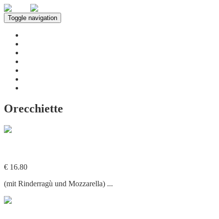
Toggle navigation
Home
Über uns
Leistungen
Speisekarte
Innenbereich
Neuigkeiten
Kontakt
Orecchiette
109. Orecchiette al Ragù di Manzo e Mozzarella
€ 16.80
(mit Rinderragù und Mozzarella) ...