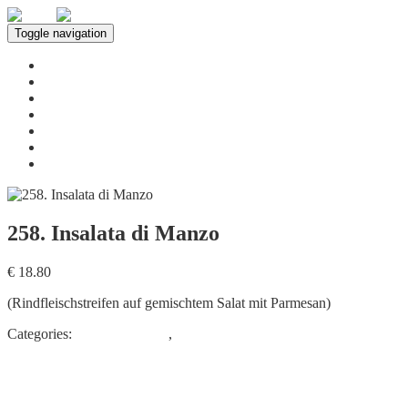
Toggle navigation
Home
Über uns
Leistungen
Speisekarte
Innenbereich
Neuigkeiten
Kontakt
258. Insalata di Manzo
€ 18.80
(Rindfleischstreifen auf gemischtem Salat mit Parmesan)
Categories:
Insalate – Salate
,
VORSPEISEN & SALATE