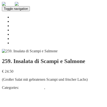
Toggle navigation
Home
Über uns
Leistungen
Speisekarte
Innenbereich
Neuigkeiten
Kontakt
259. Insalata di Scampi e Salmone
€ 24.50
(Großer Salat mit gebratenen Scampi und frischer Lachs)
Categories:
Insalate – Salate
,
VORSPEISEN & SALATE