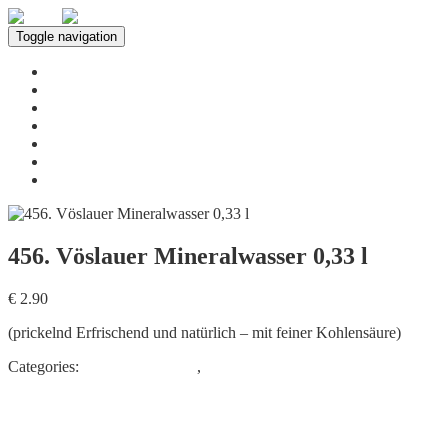
Toggle navigation
Home
Über uns
Leistungen
Speisekarte
Innenbereich
Neuigkeiten
Kontakt
456. Vöslauer Mineralwasser 0,33 l
€ 2.90
(prickelnd Erfrischend und natürlich – mit feiner Kohlensäure)
Categories:
ALKOHOLFREI
,
Getränkespezialitäten