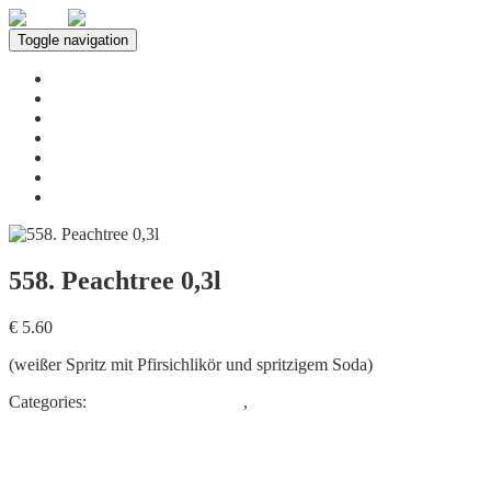
Toggle navigation
Home
Über uns
Leistungen
Speisekarte
Innenbereich
Neuigkeiten
Kontakt
558. Peachtree 0,3l
€ 5.60
(weißer Spritz mit Pfirsichlikör und spritzigem Soda)
Categories:
Getränkespezialitäten
,
SPRITZGETRÄNK