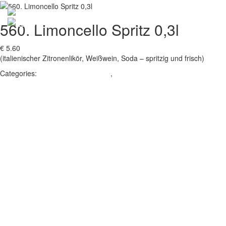
560. Limoncello Spritz 0,3l
Toggle
€ 5.60
navigati
(italienischer Zitronenlikör, Weißwein, Soda – spritzig und frisch)
Categories:
Getränkespezialitäten
,
SPRITZGETRÄNK