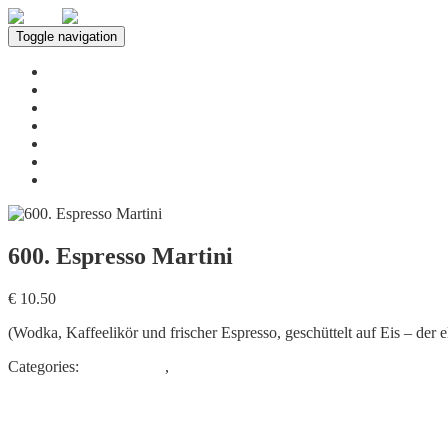
Toggle navigation
Home
Über uns
Leistungen
Speisekarte
Innenbereich
Neuigkeiten
Kontakt
600. Espresso Martini
€ 10.50
(Wodka, Kaffeelikör und frischer Espresso, geschüttelt auf Eis – der 
Categories:
COCKTAIL
,
Getränkespezialitäten