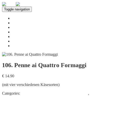
Toggle navigation
Home
Über uns
Leistungen
Speisekarte
Innenbereich
Neuigkeiten
Kontakt
106. Penne ai Quattro Formaggi
€ 14.90
(mit vier verschiedenen Käsesorten)
Categories:
PASTA & ÜBERBACKENE NUDELN
,
Penne